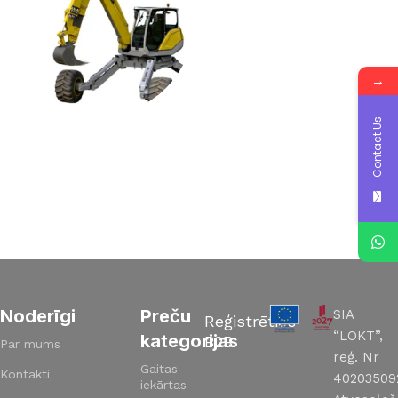
3 products
7 products
→
Read More
Contact Us
PRETSLĪDES ĶĒDES
RITEŅTEHNIKAI
1 product
Noderīgi
Preču
SIA
Reģistrēties
“LOKT”,
kategorijas
B2B
Par mums
reģ. Nr
Gaitas
Kontakti
40203509
iekārtas