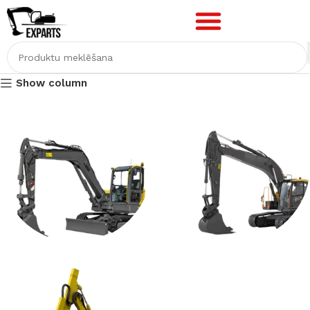
Show column
KĀPURĶĒŽU
KĀPURĶĒŽU
PRETSLĪDES
PRETSLĪDES
UZLIKAS 5-10T
UZLIKAS 5-90T