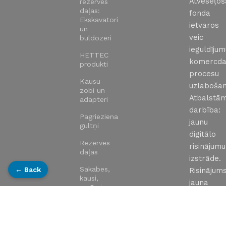
Atveseļo
rezerves
daļas:
fonda
Ekskavatori
ietvaros
un
veic
buldozeri
ieguldīju
HETTEC
komercda
produkti
procesu
Kausu
uzlabošan
zobi un
Atbalstā
adapteri
darbība:
Pagrieziena
jaunu
gultņi
digitālo
Rezerves
risinājumu
daļas
izstrāde.
Sakabes,
← Back
Risinājums
kausi,
jauna
aprīkojums,
uzņēmum
rototilti
tīmekļa
Sānparvadi
vietne:
un motori