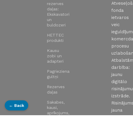
Atveseļo
rezerves
daļas:
fonda
Ekskavatori
ietvaros
un
veic
buldozeri
ieguldīju
HETTEC
komercda
produkti
procesu
Kausu
uzlabošan
zobi un
Atbalstā
adapteri
darbība:
Pagrieziena
jaunu
gultņi
digitālo
Rezerves
risinājumu
daļas
izstrāde.
Sakabes,
Risinājums
← Back
kausi,
jauna
aprīkojums,
uzņēmum
rototilti
tīmekļa
Sānparvadi
vietne: