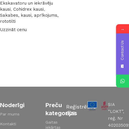
Ekskavatoru un iekrāvēju
kausi
,
Cohidrex kausi
,
Sakabes, kausi, aprīkojums,
rototilti
→
Uzzināt cenu
Lasīt vairāk
Contact Us
Read More
Noderīgi
Preču
SIA
Reģistrēties
“LOKT”,
kategorijas
B2B
Par mums
reģ. Nr
Gaitas
Kontakti
40203509
iekārtas