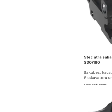
Stec ātrā sak
S30/180
Sakabes, kausi,
Ekskavatoru un
Uzzināt cenu
Lasīt vairāk