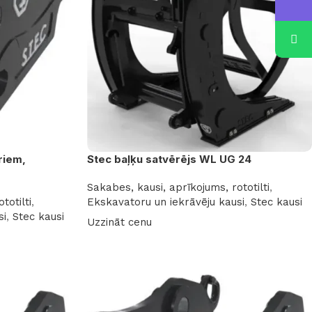
riem,
Stec baļķu satvērējs WL UG 24
Sakabes, kausi, aprīkojums, rototilti
,
totilti
,
Ekskavatoru un iekrāvēju kausi
,
Stec kausi
si
,
Stec kausi
Uzzināt cenu
Lasīt vairāk