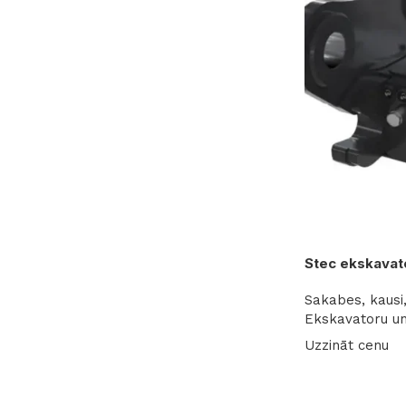
Stec ekskavat
Sakabes, kausi,
Ekskavatoru un
Uzzināt cenu
Lasīt vairāk