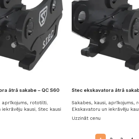
ora ātrā sakabe – QC S60
Stec ekskavatora ātrā saka
 aprīkojums, rototilti
,
Sakabes, kausi, aprīkojums, ro
 iekrāvēju kausi
,
Stec kausi
Ekskavatoru un iekrāvēju kau
Uzzināt cenu
Lasīt vairāk
1
2
3
4