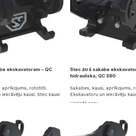
abe ekskavatoram – QC
Stec ātrā sakabe ekskavato
hidrauliska, QC S80
 aprīkojums, rototilti
,
Sakabes, kausi, aprīkojums, ro
 iekrāvēju kausi
,
Stec kausi
Ekskavatoru un iekrāvēju kau
Uzzināt cenu
Lasīt vairāk