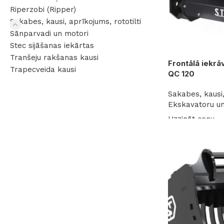
Riperzobi (Ripper)
Sakabes, kausi, aprīkojums, rototilti
Sānparvadi un motori
Stec sijāšanas iekārtas
Tranšeju rakšanas kausi
Frontālā iekrā
Trapecveida kausi
QC 120
Sakabes, kausi,
Ekskavatoru un
Uzzināt cenu
Lasīt vairāk