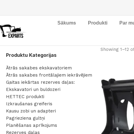
Sākums
Produkti
Par m
Showing 1–12 of
Produktu Kategorijas
Ātrās sakabes ekskavatoriem
Ātrās sakabes frontālajiem iekrāvējiem
Gaitas iekārtas rezerves daļas:
Ekskavatori un buldozeri
HETTEC produkti
Izkraušanas greiferis
Kausu zobi un adapteri
Pagrieziena gultņi
Planēšanas aprīkojums
Rezerves daļas