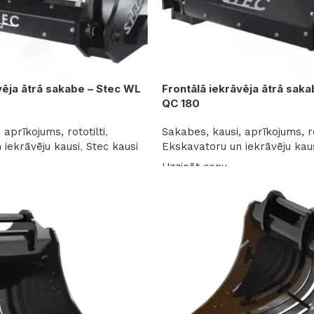
vēja ātrā sakabe – Stec WL
Frontālā iekrāvēja ātrā sak
QC 180
 aprīkojums, rototilti
,
Sakabes, kausi, aprīkojums, ro
 iekrāvēju kausi
,
Stec kausi
Ekskavatoru un iekrāvēju kau
Uzzināt cenu
Lasīt vairāk