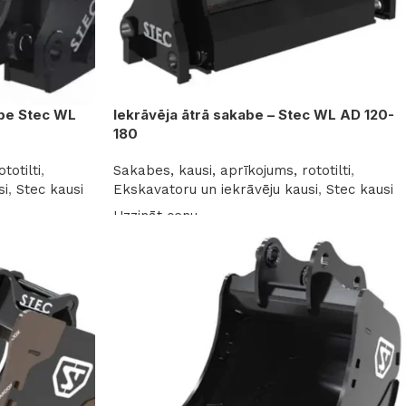
abe Stec WL
Iekrāvēja ātrā sakabe – Stec WL AD 120-
180
totilti
,
Sakabes, kausi, aprīkojums, rototilti
,
si
,
Stec kausi
Ekskavatoru un iekrāvēju kausi
,
Stec kausi
Uzzināt cenu
Lasīt vairāk