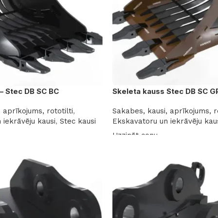
 – Stec DB SC BC
Skeleta kauss Stec DB SC G
 aprīkojums, rototilti
,
Sakabes, kausi, aprīkojums, ro
 iekrāvēju kausi
,
Stec kausi
Ekskavatoru un iekrāvēju kau
Uzzināt cenu
Lasīt vairāk