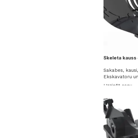
Skeleta kauss
Sakabes, kausi,
Ekskavatoru un
Uzzināt cenu
Lasīt vairāk