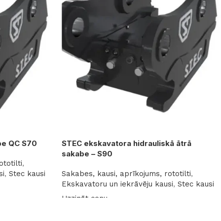
be QC S70
STEC ekskavatora hidrauliskā ātrā
sakabe – S90
totilti
,
si
,
Stec kausi
Sakabes, kausi, aprīkojums, rototilti
,
Ekskavatoru un iekrāvēju kausi
,
Stec kausi
Uzzināt cenu
Lasīt vairāk
→