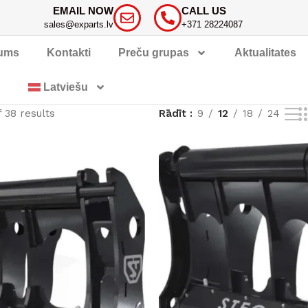
EMAIL NOW
CALL US
sales@exparts.lv
+371 28224087
ums
Kontakti
Preču grupas
Aktualitates
Latviešu
 38 results
Rādīt
9
12
18
24