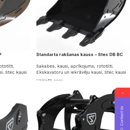
P
Standarta rakšanas kauss – Stec DB BC
totilti
,
Sakabes, kausi, aprīkojums, rototilti
,
si
,
Stec kausi
Ekskavatoru un iekrāvēju kausi
,
Stec kausi
Uzzināt cenu
Lasīt vairāk
→
Contact Us