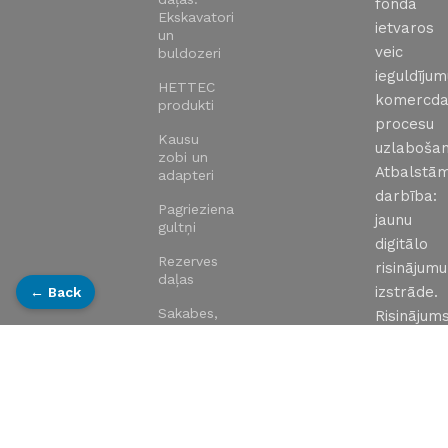
fonda
Ekskavatori
ietvaros
un
veic
buldozeri
ieguldīju
HETTEC
komercda
produkti
procesu
Kausu
uzlabošan
zobi un
Atbalstā
adapteri
darbība:
Pagrieziena
jaunu
gultņi
digitālo
Rezerves
risinājumu
daļas
izstrāde.
← Back
Sakabes,
Risinājums
kausi,
jauna
aprīkojums,
uzņēmum
rototilti
tīmekļa
Sānparvadi
vietne:
un motori
https://ex