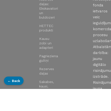
daļas:
fonda
Ekskavatori
ietvaros
un
veic
buldozeri
ieguldīju
HETTEC
komercda
produkti
procesu
Kausu
uzlabošan
zobi un
Atbalstā
adapteri
darbība:
Pagrieziena
jaunu
gultņi
digitālo
Rezerves
risinājumu
daļas
izstrāde.
← Back
Sakabes,
Risinājums
kausi,
jauna
aprīkojums,
uzņēmum
rototilti
tīmekļa
Sānparvadi
vietne:
un motori