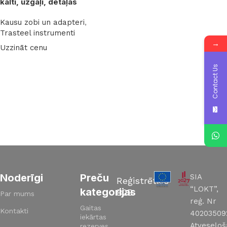
kalti, uzgaļi, detaļas
Kausu zobi un adapteri
,
Trasteel instrumenti
→
Uzzināt cenu
Lasīt vairāk
Contact Us
Noderīgi
Preču
SIA
Reģistrēties
“LOKT”,
kategorijas
B2B
Par mums
reģ. Nr
Gaitas
Kontakti
40203509
iekārtas
Atveseļo
rezerves