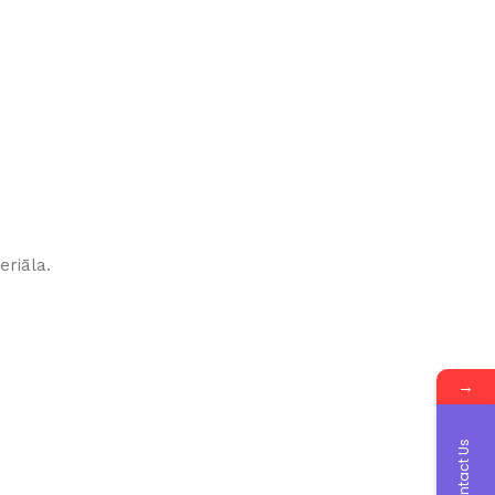
eriāla.
→
Contact Us