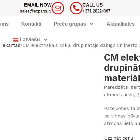
EMAIL NOW
CALL US
sales@exparts.lv
+371 28224087
ums
Kontakti
Preču grupas
Aktualitates
Latviešu
 iekārtas
CM elektriskais žokļu drupinātājs dabīgo un inerto
CM elekt
drupināt
materiā
Paredzēts iner
akmens, iežu, gr
Pateicoties tā 
no vienas būvla
atrodas lielā a
Uzzināt cenu