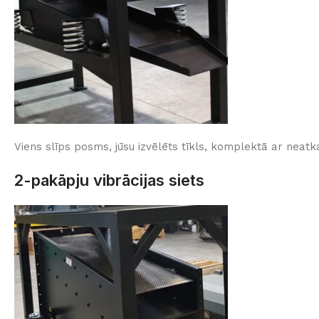
Viens slīps posms, jūsu izvēlēts tīkls, komplektā ar neat
2-pakāpju vibrācijas siets