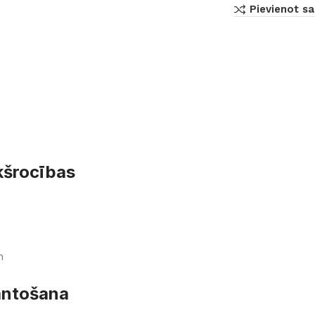
Pievienot sa
kšrocības
m
mantošana