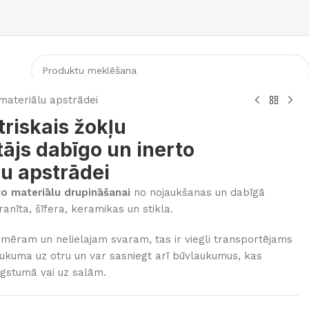
KATEGORIJA
 materiālu apstrādei
riskais žokļu
ājs dabīgo un inerto
lu apstrādei
to materiālu drupināšanai
no nojaukšanas un dabīgā
anīta, šīfera, keramikas un stikla.
izmēram un nelielajam svaram, tas ir viegli transportējams
ukuma uz otru un var sasniegt arī būvlaukumus, kas
ugstumā vai uz salām.