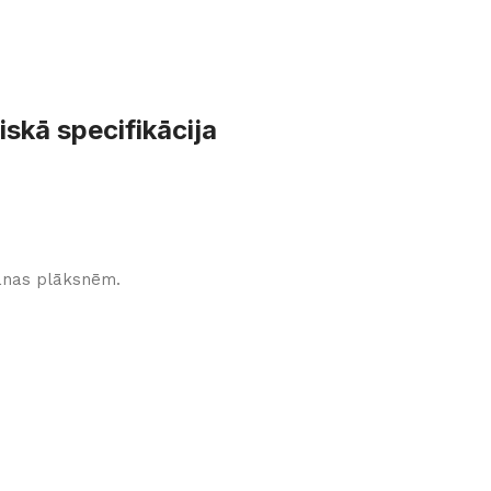
iskā specifikācija
anas plāksnēm.