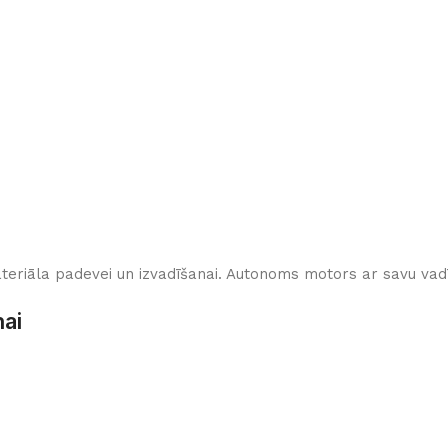
eriāla padevei un izvadīšanai. Autonoms motors ar savu vad
nai