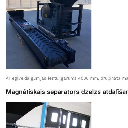
Ar egļveida gumijas lentu, garums 4000 mm, drupinātā mat
Magnētiskais separators dzelzs atdalīša