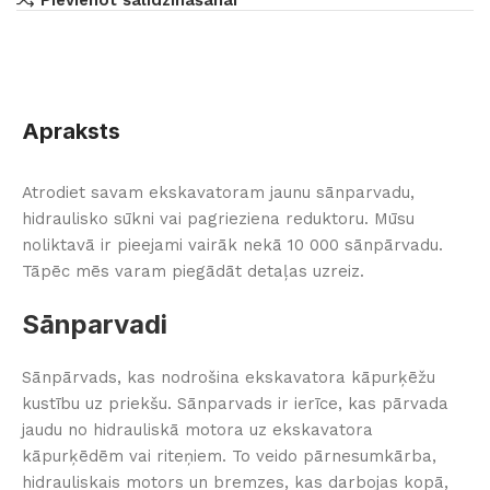
Apraksts
Atrodiet savam ekskavatoram jaunu sānparvadu,
hidraulisko sūkni vai pagrieziena reduktoru. Mūsu
noliktavā ir pieejami vairāk nekā 10 000 sānpārvadu.
Tāpēc mēs varam piegādāt detaļas uzreiz.
Sānparvadi
Sānpārvads, kas nodrošina ekskavatora kāpurķēžu
kustību uz priekšu. Sānparvads ir ierīce, kas pārvada
jaudu no hidrauliskā motora uz ekskavatora
kāpurķēdēm vai riteņiem. To veido pārnesumkārba,
hidrauliskais motors un bremzes, kas darbojas kopā,