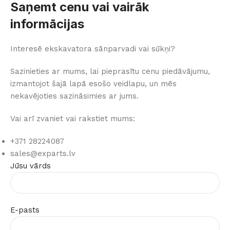
Saņemt cenu vai vairāk
informācijas
Interesē ekskavatora sānparvadi vai sūkņi?
Sazinieties ar mums, lai pieprasītu cenu piedāvājumu,
izmantojot šajā lapā esošo veidlapu, un mēs
nekavējoties sazināsimies ar jums.
Vai arī zvaniet vai rakstiet mums:
+371 28224087
sales@exparts.lv
Jūsu vārds
E-pasts