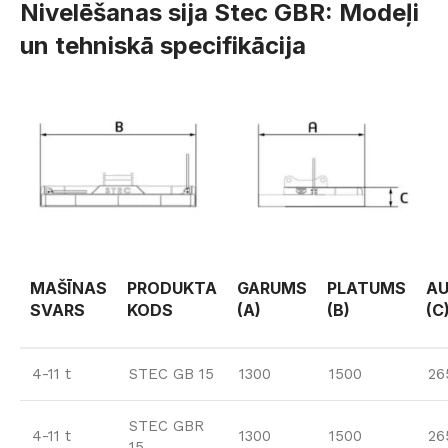
Nivelēšanas sija Stec GBR: Modeļi
un tehniskā specifikācija
MAŠĪNAS
PRODUKTA
GARUMS
PLATUMS
A
SVARS
KODS
(A)
(B)
(C
4-11 t
STEC GB 15
1300
1500
26
STEC GBR
4-11 t
1300
1500
26
15