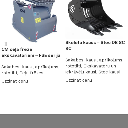
Skeleta kauss – Stec DB SC
BC
CM ceļa frēze
ekskavatoriem – FSE sērija
Sakabes, kausi, aprīkojums,
rototilti
,
Ekskavatoru un
Sakabes, kausi, aprīkojums,
iekrāvēju kausi
,
Stec kausi
rototilti
,
Ceļu frēzes
Uzzināt cenu
Uzzināt cenu
Lasīt vairāk
Lasīt vairāk
Read More