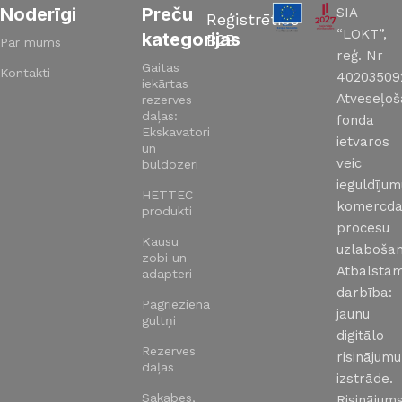
Noderīgi
Preču
SIA
Reģistrēties
“LOKT”,
kategorijas
B2B
Par mums
reģ. Nr
Gaitas
Kontakti
40203509
iekārtas
Atveseļo
rezerves
daļas:
fonda
Ekskavatori
ietvaros
un
veic
buldozeri
ieguldīju
HETTEC
komercda
produkti
procesu
Kausu
uzlabošan
zobi un
Atbalstā
adapteri
darbība:
Pagrieziena
jaunu
gultņi
digitālo
Rezerves
risinājumu
daļas
izstrāde.
Sakabes,
Risinājums