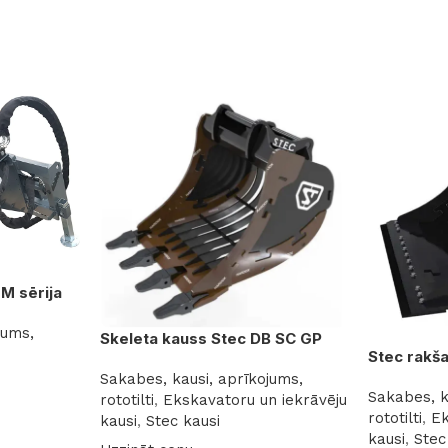
TM sērija
jums,
Skeleta kauss Stec DB SC GP
Stec rakš
Sakabes, kausi, aprīkojums,
Sakabes, k
rototilti
,
Ekskavatoru un iekrāvēju
rototilti
,
Ek
kausi
,
Stec kausi
kausi
,
Stec