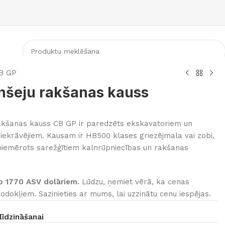
KATEGORIJA
CB GP
anšeju rakšanas kauss
rakšanas kauss CB GP ir paredzēts ekskavatoriem un
ekrāvējiem. Kausam ir HB500 klases griezējmala vai zobi,
i piemērots sarežģītiem kalnrūpniecības un rakšanas
o 1770 ASV dolāriem.
Lūdzu, ņemiet vērā, ka cenas
odokļiem. Sazinieties ar mums, lai uzzinātu cenu iespējas.
līdzināšanai