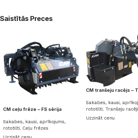
Saistītās Preces
CM tranšeju racējs – 
Sakabes, kausi, aprīko
rototilti
,
Tranšeju racēji
CM ceļu frēze – FS sērija
Uzzināt cenu
Sakabes, kausi, aprīkojums,
Lasīt vairāk
rototilti
,
Ceļu frēzes
Uzzināt cenu