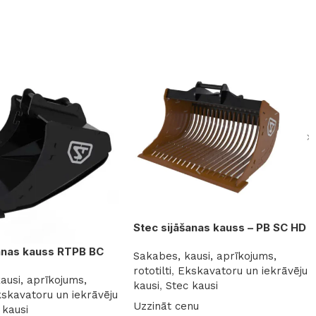
Stec sijāšanas kauss – PB SC HD
anas kauss RTPB BC
Sakabes, kausi, aprīkojums,
rototilti
,
Ekskavatoru un iekrāvēju
ausi, aprīkojums,
kausi
,
Stec kausi
skavatoru un iekrāvēju
Uzzināt cenu
 kausi