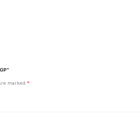
 GP”
*
 are marked