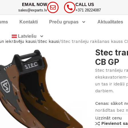
EMAIL NOW
CALL US
sales@exparts.lv
+371 28224087
ums
Kontakti
Preču grupas
Aktualitates
Latviešu
n iekrāvēju kausi
Stec kausi
Stec tranšeju rakšanas kauss 
Stec tr
CB GP
Stec tranšeju 
ekskavatoriem-i
un tas ir ideāl
darbiem.
Cenas: sākot n
norādītas bez n
Uzzināt cenu
Pievienot sa