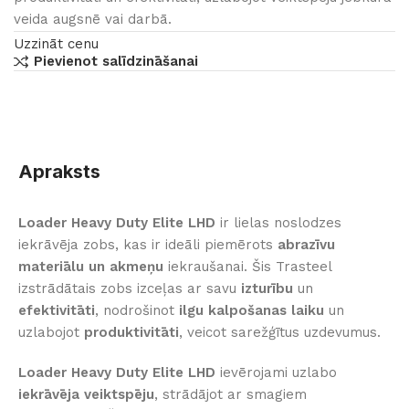
veida augsnē vai darbā.
Uzzināt cenu
Pievienot salīdzināšanai
Apraksts
Loader Heavy Duty Elite LHD
ir lielas noslodzes
iekrāvēja zobs, kas ir ideāli piemērots
abrazīvu
materiālu un akmeņu
iekraušanai. Šis Trasteel
izstrādātais zobs izceļas ar savu
izturību
un
efektivitāti
, nodrošinot
ilgu kalpošanas laiku
un
uzlabojot
produktivitāti
, veicot sarežģītus uzdevumus.
Loader Heavy Duty Elite LHD
ievērojami uzlabo
iekrāvēja veiktspēju
, strādājot ar smagiem