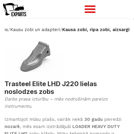
ums
Kausu zobi un adapteri
Kausa zobi, ripa zobi, aizsargi
Trasteel Elite LHD J220 lielas
noslodzes zobs
Darbs prasa izturību – mēs nodrošinām pareizo
instrumentu.
Izmantojot mūsu plašo, vairāk nekā
30 gadu
pieredzi
nozarē
, mēs esam izstrādājuši
LOADER HEAVY DUTY
ELITE LHD
zobu klāstu. Mūsu tehniskā komanda ir