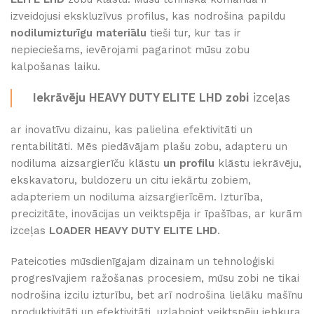
izveidojusi ekskluzīvus profilus, kas nodrošina papildu
nodilumizturīgu materiālu
tieši tur, kur tas ir
nepieciešams, ievērojami pagarinot mūsu zobu
kalpošanas laiku.
Iekrāvēju HEAVY DUTY ELITE LHD zobi
izceļas
ar inovatīvu dizainu, kas palielina efektivitāti un
rentabilitāti. Mēs piedāvājam plašu zobu, adapteru un
nodiluma aizsargierīču klāstu
un profilu
klāstu iekrāvēju,
ekskavatoru, buldozeru un citu iekārtu zobiem,
adapteriem un nodiluma aizsargierīcēm. Izturība,
precizitāte, inovācijas un veiktspēja ir īpašības, ar kurām
izceļas
LOADER HEAVY DUTY ELITE LHD
.
Pateicoties mūsdienīgajam dizainam un tehnoloģiski
progresīvajiem ražošanas procesiem, mūsu zobi ne tikai
nodrošina izcilu izturību, bet arī nodrošina lielāku mašīnu
produktivitāti un efektivitāti, uzlabojot veiktspēju jebkura