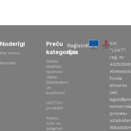
Read More
Noderīgi
Preču
SIA
Reģistrēties
“LOKT”,
kategorijas
B2B
Par mums
reģ. Nr
Gaitas
Kontakti
40203509
iekārtas
Atveseļo
rezerves
daļas:
fonda
Ekskavatori
ietvaros
un
veic
buldozeri
ieguldīju
HETTEC
komercda
produkti
procesu
Kausu
uzlabošan
zobi un
Atbalstā
adapteri