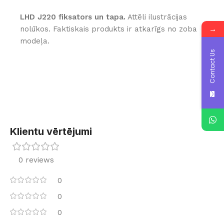
LHD J220 fiksators un tapa.
Attēli ilustrācijas
→
nolūkos. Faktiskais produkts ir atkarīgs no zoba
modeļa.
Contact Us
Klientu vērtējumi
0 reviews
0
0
0