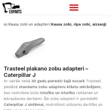
ums
Kausu zobi un adapteri
Kausa zobi, ripa zobi, aizsargi
Trasteel plakano zobu adapteri –
Caterpillar J
Ar vairāk nekā
30 gadu pieredzi šajā nozarē
Trasteel
piedāvā
standarta zobu adapteru klāstu iekrāvējiem
,
kas nodrošina izcilu
izturību un izturību
rakšanas un
iekraušanas darbiem. Šie zobu adapteri ir paredzēti
Caterpillar J sistēmai
, nodrošinot uzticamu darbību un