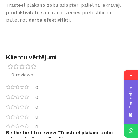
Trasteel
plakano zobu adapteri
palielina iekrāvēju
produktivitāti
, samazinot zemes pretestību un
palielinot
darba efektivitāti
.
Klientu vērtējumi
→
0 reviews
0
Contact Us
0
0
0
0
Be the first to review “Trasteel plakano zobu