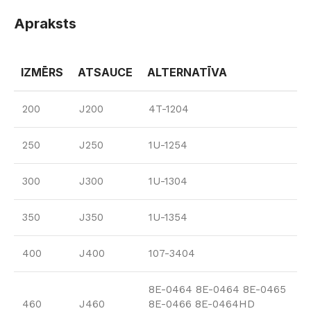
Apraksts
IZMĒRS
ATSAUCE
ALTERNATĪVA
200
J200
4T-1204
250
J250
1U-1254
300
J300
1U-1304
350
J350
1U-1354
400
J400
107-3404
8E-0464 8E-0464 8E-0465
460
J460
8E-0466 8E-0464HD