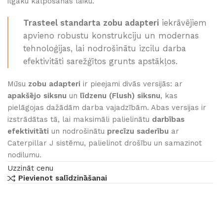
ilgāku kalpošanas laiku.
Trasteel standarta zobu adapteri
iekrāvējiem
apvieno robustu konstrukciju un modernas
tehnoloģijas, lai nodrošinātu izcilu darba
efektivitāti sarežģītos grunts apstākļos.
Mūsu
zobu adapteri
ir pieejami divās versijās: ar
apakšējo siksnu
un
līdzenu (Flush)
siksnu
, kas
pielāgojas dažādām darba vajadzībām. Abas versijas ir
izstrādātas tā, lai maksimāli palielinātu
darbības
efektivitāti
un nodrošinātu
precīzu saderību
ar
Caterpillar J sistēmu, palielinot drošību un samazinot
nodilumu.
Uzzināt cenu
Pievienot salīdzināšanai