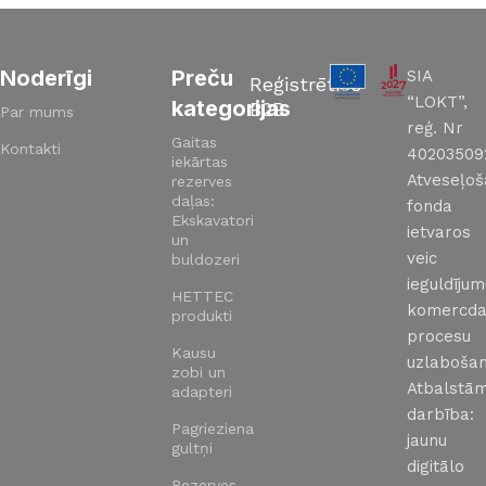
Noderīgi
Preču
SIA
Reģistrēties
“LOKT”,
kategorijas
B2B
Par mums
reģ. Nr
Gaitas
Kontakti
40203509
iekārtas
Atveseļo
rezerves
daļas:
fonda
Ekskavatori
ietvaros
un
veic
buldozeri
ieguldīju
HETTEC
komercda
produkti
procesu
Kausu
uzlabošan
zobi un
Atbalstā
adapteri
darbība:
Pagrieziena
jaunu
gultņi
digitālo
Rezerves