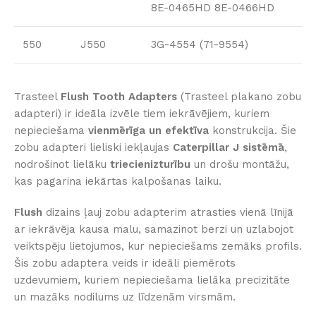
8E-0465HD 8E-0466HD
550
J550
3G-4554 (71-9554)
Trasteel
Flush Tooth Adapters
(Trasteel plakano zobu
adapteri) ir ideāla izvēle tiem iekrāvējiem, kuriem
nepieciešama
vienmērīga un efektīva
konstrukcija. Šie
zobu adapteri lieliski iekļaujas
Caterpillar J sistēmā
,
nodrošinot lielāku
triecienizturību
un drošu montāžu,
kas pagarina iekārtas kalpošanas laiku.
Flush
dizains ļauj zobu adapterim atrasties vienā līnijā
ar iekrāvēja kausa malu, samazinot berzi un uzlabojot
veiktspēju lietojumos, kur nepieciešams zemāks profils.
Šis zobu adaptera veids ir ideāli piemērots
uzdevumiem, kuriem nepieciešama lielāka precizitāte
un mazāks nodilums uz līdzenām virsmām.