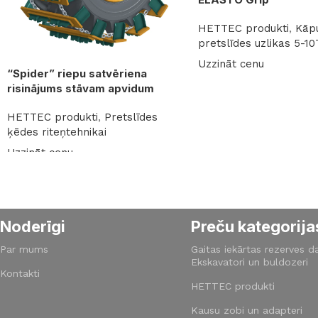
HETTEC produkti
,
Kāp
pretslīdes uzlikas 5-10
Uzzināt cenu
“Spider” riepu satvēriena
Lasīt vairāk
risinājums stāvam apvidum
HETTEC produkti
,
Pretslīdes
ķēdes riteņtehnikai
Uzzināt cenu
Lasīt vairāk
Read More
Noderīgi
Preču kategorija
Par mums
Gaitas iekārtas rezerves da
Ekskavatori un buldozeri
Kontakti
HETTEC produkti
Kausu zobi un adapteri