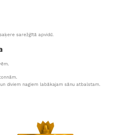
aķere sarežģītā apvidū.
a
vēm.
 tonnām.
tu un diviem nagiem labākajam sānu atbalstam.