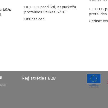
HETTEC produkti
,
Kāpurķēžu
HETTEC pr
urķēžu
pretslīdes uzlikas 5-10T
pretslīdes
T
Uzzināt cenu
Uzzināt ce
Lasīt vairāk
Lasīt vairā
s
Reģistrēties B2B
ļas: