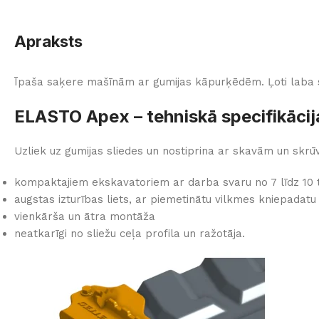
Apraksts
Īpaša saķere mašīnām ar gumijas kāpurķēdēm. Ļoti laba s
ELASTO Apex – tehniskā specifikācij
Uzliek uz gumijas sliedes un nostiprina ar skavām un skrū
kompaktajiem ekskavatoriem ar darba svaru no 7 līdz 10
augstas izturības liets, ar piemetinātu vilkmes kniepada
vienkārša un ātra montāža
neatkarīgi no sliežu ceļa profila un ražotāja.