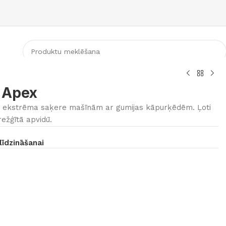
KATEGORIJA
 Apex
ekstrēma saķere mašīnām ar gumijas kāpurķēdēm. Ļoti
ežģītā apvidū.
līdzināšanai