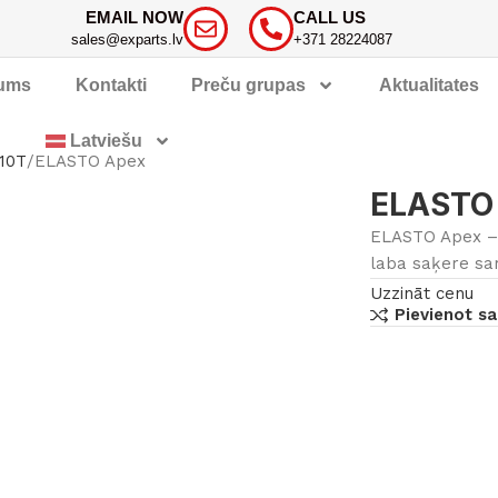
EMAIL NOW
CALL US
sales@exparts.lv
+371 28224087
ums
Kontakti
Preču grupas
Aktualitates
Latviešu
-10T
ELASTO Apex
ELASTO
ELASTO Apex – 
laba saķere sar
Uzzināt cenu
Pievienot sa