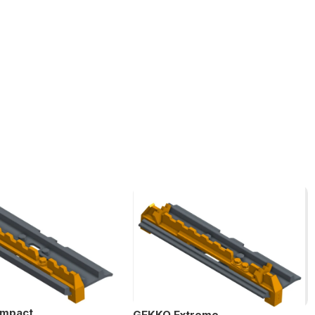
mpact
GEKKO Extreme