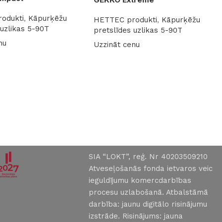
odukti
,
Kāpurķēžu
HETTEC produkti
,
Kāpurķēžu
 uzlikas 5-90T
pretslīdes uzlikas 5-90T
nu
Uzzināt cenu
k
Lasīt vairāk
SIA “LOKT”, reģ. Nr 40203509210
Atveseļošanās fonda ietvaros veic
ieguldījumu komercdarbības
procesu uzlabošanā. Atbalstāmā
darbība: jaunu digitālo risinājumu
izstrāde. Risinājums: jauna