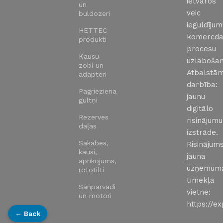
ietvaros
un
veic
buldozeri
ieguldīju
HETTEC
komercda
produkti
procesu
Kausu
uzlabošan
zobi un
Atbalstā
adapteri
darbība:
Pagrieziena
jaunu
gultņi
digitālo
Rezerves
risinājumu
daļas
izstrāde.
Sakabes,
Risinājums
kausi,
jauna
aprīkojums,
uzņēmum
rototilti
tīmekļa
Sānparvadi
vietne:
un motori
https://ex
← Back