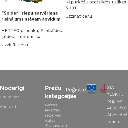
Kāpurķēžu pretslīdes uzlikas
5-10T
“Spider” riepu satvēriena
Uzzināt cenu
risinājums stāvam apvidum
Lasīt vairāk
HETTEC produkti
,
Pretslīdes
ķēdes riteņtehnikai
Uzzināt cenu
Lasīt vairāk
Read More
Noderīgi
Preču
SIA
Reģistrēties
“LOKT”,
kategorijas
B2B
Par mums
reģ. Nr
Gaitas
Kontakti
40203509
iekārtas
Atveseļo
rezerves
daļas:
fonda
Ekskavatori