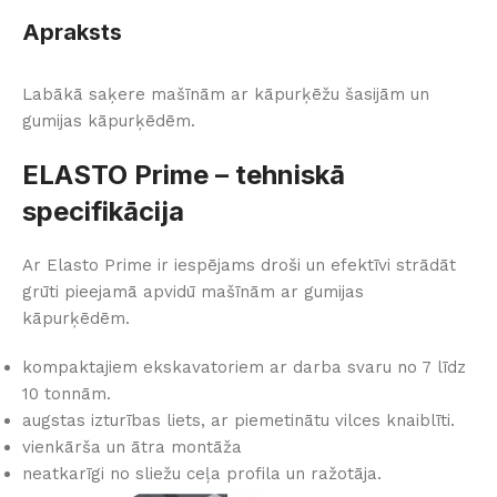
Apraksts
Labākā saķere mašīnām ar kāpurķēžu šasijām un
gumijas kāpurķēdēm.
ELASTO Prime – tehniskā
specifikācija
Ar Elasto Prime ir iespējams droši un efektīvi strādāt
grūti pieejamā apvidū mašīnām ar gumijas
kāpurķēdēm.
kompaktajiem ekskavatoriem ar darba svaru no 7 līdz
10 tonnām.
augstas izturības liets, ar piemetinātu vilces knaiblīti.
vienkārša un ātra montāža
neatkarīgi no sliežu ceļa profila un ražotāja.