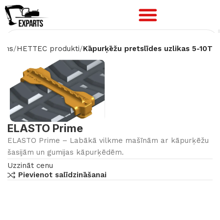
ums
HETTEC produkti
Kāpurķēžu pretslīdes uzlikas 5-10T
ELASTO Prime
ELASTO Prime – Labākā vilkme mašīnām ar kāpurķēžu
šasijām un gumijas kāpurķēdēm.
Uzzināt cenu
Pievienot salīdzināšanai