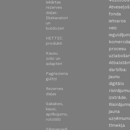
40203509
iekārtas
Atveseļo
rezerves
daļas:
fonda
Ekskavatori
ietvaros
un
veic
buldozeri
ieguldīju
HETTEC
komercda
produkti
procesu
Kausu
uzlabošan
zobi un
Atbalstā
adapteri
darbība:
Pagrieziena
jaunu
gultņi
digitālo
Rezerves
risinājumu
daļas
izstrāde.
Sakabes,
Risinājums
kausi,
jauna
aprīkojums,
uzņēmum
rototilti
tīmekļa
Sānparvadi