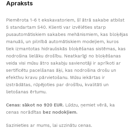
Apraksts
Piemērota 1-6 t ekskavatoriem, šī ātrā sakabe atbilst
S standartam S40. Klienti var izvēlēties starp
pusautomātiskiem sakabes mehānismiem, kas bloķējas
manuāli, un pilnībā automātiskiem modeļiem, kuros
tiek izmantotas hidrauliskās bloķēšanas sistēmas, kas
nodrošina lielāku drošību. Neatkarīgi no bloķēšanas
veida visi mūsu ātro sakabju savienotāji ir aprīkoti ar
sertificētu pacelšanas āķi, kas nodrošina drošu un
efektīvu kravu pārvietošanu. Mūsu iekārtas ir
izstrādātas, rūpējoties par drošību, kvalitāti un
lietošanas ērtumu.
Cenas: sākot no 920 EUR.
Lūdzu, ņemiet vērā, ka
cenas norādītas
bez nodokļiem.
Sazinieties ar mums, lai uzzinātu cenas.