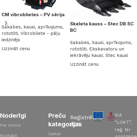
CM vibroblietes – PV sērija
Skeleta kauss – Stec DB SC
Sakabes, kausi, aprīkojums,
BC
rototilti
,
Vibrobliete - pāļu
iedzinējs
Sakabes, kausi, aprīkojums,
Uzzināt cenu
rototilti
,
Ekskavatoru un
iekrāvēju kausi
,
Stec kausi
Lasīt vairāk
Uzzināt cenu
Lasīt vairāk
Read More
Noderīgi
Preču
SIA
Reģistrēties
“LOKT”,
kategorijas
B2B
Par mums
reģ. Nr
Gaitas
Kontakti