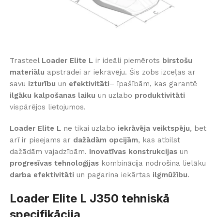
Trasteel
Loader Elite L
ir ideāli piemērots
birstošu
materiālu
apstrādei ar iekrāvēju. Šis zobs izceļas ar
savu
izturību
un
efektivitāti
– īpašībām, kas garantē
ilgāku kalpošanas laiku
un uzlabo
produktivitāti
vispārējos lietojumos.
Loader Elite L
ne tikai uzlabo
iekrāvēja veiktspēju
, bet
arī ir pieejams ar
dažādām opcijām
, kas atbilst
dažādām vajadzībām.
Inovatīvas konstrukcijas
un
progresīvas tehnoloģijas
kombinācija nodrošina lielāku
darba efektivitāti
un pagarina iekārtas
ilgmūžību
.
Loader Elite L J350 tehniskā
specifikācija