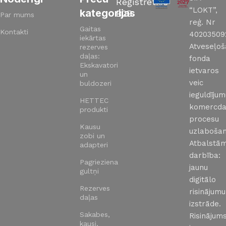
Reģistrēties
“LOKT”,
kategorijas
B2B
Par mums
reģ. Nr
Gaitas
Kontakti
40203509
iekārtas
Atveseļo
rezerves
daļas:
fonda
Ekskavatori
ietvaros
un
veic
buldozeri
ieguldīju
HETTEC
komercda
produkti
procesu
Kausu
uzlabošan
zobi un
Atbalstā
adapteri
darbība:
Pagrieziena
jaunu
gultņi
digitālo
Rezerves
risinājumu
daļas
izstrāde.
Sakabes,
Risinājums
kausi,