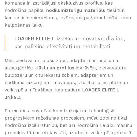
komanda ir izstrādājusi ekskluzīvus profilus, kas
nodrošina papildu
nodilumizturīgu materiālu
tieši tur,
kur tas ir nepieciešams, ievērojami pagarinot mūsu zobu
kalpošanas laiku.
LOADER ELITE L
izceļas ar inovatīvu dizainu,
kas palielina efektivitāti un rentabilitāti.
Mēs piedāvājam plašu zobu, adapteru un nodiluma
aizsargierīču klāstu
un profilus
iekrāvēju, ekskavatoru,
buldozeru un citu iekārtu zobiem, adapteriem un
nodiluma aizsargiem. Inovācijas, izturība, precizitāte un
veiktspēja ir īpašības, kas padara
LOADER ELITE L
unikālu.
Pateicoties inovatīvai konstrukcijai un tehnoloģiski
progresīviem ražošanas procesiem, mūsu zobi ne tikai
nodrošina izcilu izturību, bet arī nodrošina lielāku mašīnu
produktivitāti un efektivitāti, uzlabojot veiktspēju jebkurā