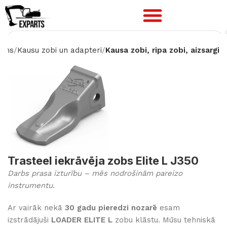
ums
Kausu zobi un adapteri
Kausa zobi, ripa zobi, aizsargi
Trasteel iekrāvēja zobs Elite L J350
Darbs prasa izturību – mēs nodrošinām pareizo
instrumentu.
Ar vairāk nekā
30 gadu pieredzi nozarē
esam
izstrādājuši
LOADER ELITE L
zobu klāstu. Mūsu tehniskā